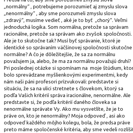
„normálny“ , potrebujeme porozumieť aj zmyslu slova
„nenormálny“ , aby sme porozumeli zmyslu slova
„zdravý“, musíme vedieť , aké je to byť „chorý“. Veľmi
jednoduchá logika. Som normálna, pretože sa správam
racionálne, pretože sa správam ako zvyšok spoločnosti.
Ale je to skutočne tak? Musí byť správanie, ktoré je
identické so správaním väčšinovej spoločnosti skutočne
normálne? A čo je dôležitejšie, že sa za normálnu
považujem ja, alebo, že ma za normálnu považujú druhí?
Pri poslednej otázke si spomínam na moje štúdium, kto
bolo sprevádzane myšlienkovými experimentmi, kedy
nám naši páni profesori prízvukovali: predstavte si
situáciu, že sa na ulici stretnete s človekom, ktorý sa
podľa Vašich kritérií správa iracionálne, nenormálne. Ale
predstavte si, že podľa kritérií daného človeka sa
nenormálne správate Vy. Ako mu vysvetlíte, že je to
práve on, kto je nenormálny? Moja odpoveď , asi ako
odpoveď každého môjho kolegu, bola, že predsa práve
preto máme spoločenské kritéria, aby sme vedeli rozlíši