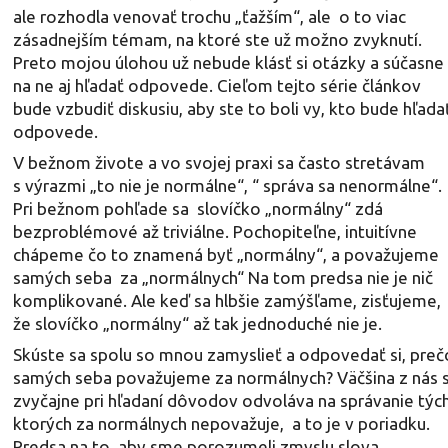
ale rozhodla venovať trochu „ťažším“, ale o to viac
zásadnejším témam, na ktoré ste už možno zvyknutí.
Preto mojou úlohou už nebude klásť si otázky a súčasne
na ne aj hľadať odpovede. Cieľom tejto série článkov
bude vzbudiť diskusiu, aby ste to boli vy, kto bude hľada
odpovede.
V bežnom živote a vo svojej praxi sa často stretávam
s výrazmi „to nie je normálne“, “ správa sa nenormálne“.
Pri bežnom pohľade sa slovíčko „normálny“ zdá
bezproblémové až triviálne. Pochopiteľne, intuitívne
chápeme čo to znamená byť „normálny“, a považujeme
samých seba za „normálnych“ Na tom predsa nie je nič
komplikované. Ale keď sa hlbšie zamýšľame, zisťujeme,
že slovíčko „normálny“ až tak jednoduché nie je.
Skúste sa spolu so mnou zamyslieť a odpovedať si, preč
samých seba považujeme za normálnych? Väčšina z nás 
zvyčajne pri hľadaní dôvodov odvoláva na správanie tých
ktorých za normálnych nepovažuje, a to je v poriadku.
Predsa na to, aby sme porozumeli zmyslu slova