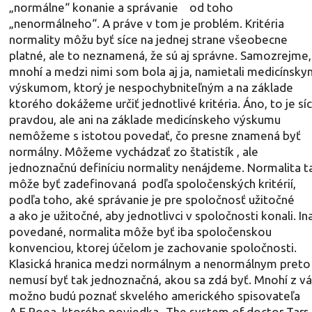
„normálne“ konanie a správanie od toho
„nenormálneho“. A práve v tom je problém. Kritéria
normality môžu byť síce na jednej strane všeobecne
platné, ale to neznamená, že sú aj správne. Samozrejme,
mnohí a medzi nimi som bola aj ja, namietali medicínsk
výskumom, ktorý je nespochybniteľným a na základe
ktorého dokážeme určiť jednotlivé kritéria. Áno, to je sí
pravdou, ale ani na základe medicínskeho výskumu
nemôžeme s istotou povedať, čo presne znamená byť
normálny. Môžeme vychádzať zo štatistík , ale
jednoznačnú definíciu normality nenájdeme. Normalita t
môže byť zadefinovaná podľa spoločenských kritérií,
podľa toho, aké správanie je pre spoločnosť užitočné
a ako je užitočné, aby jednotlivci v spoločnosti konali. In
povedané, normalita môže byť iba spoločenskou
konvenciou, ktorej účelom je zachovanie spoločnosti.
Klasická hranica medzi normálnym a nenormálnym preto
nemusí byť tak jednoznačná, akou sa zdá byť. Mnohí z v
možno budú poznať skvelého amerického spisovateľa
A.E.Poea, ktorého poviedka „The system of doctor Tarr