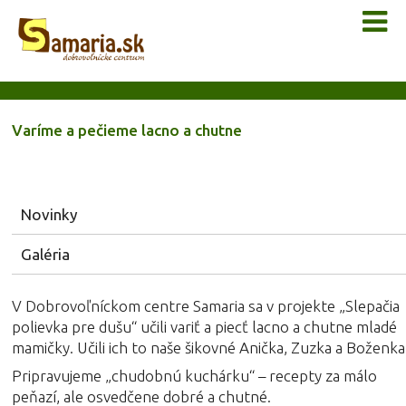
Varíme a pečieme lacno a chutne
Novinky
Galéria
V Dobrovoľníckom centre Samaria sa v projekte „Slepačia
polievka pre dušu“ učili variť a piecť lacno a chutne mladé
mamičky. Učili ich to naše šikovné Anička, Zuzka a Boženka
Pripravujeme „chudobnú kuchárku“ – recepty za málo
peňazí, ale osvedčene dobré a chutné.