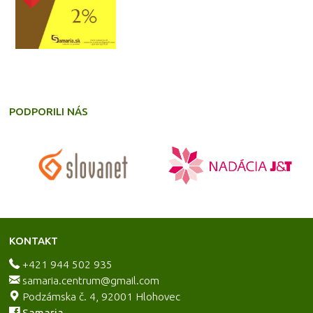
PODPORILI NÁS
KONTAKT
+421 944 502 935
samaria.centrum@gmail.com
Podzámska č. 4, 92001 Hlohovec
Samaria