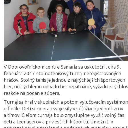
V Dobrovoľníckom centre Samaria sa uskutočnil dňa 9.
februára 2017 stolnotenisový turnaj neregistrovaných
hráčov. Stolný tenis je jednou z najrýchlejších športových
hier, učí rýchlemu odhadu hernej situácie, vyžaduje rýchlo
reakcie na podanie súpera.
Turnaj sa hral v skupinách a potom vylučovacím systémo
o finále. Deti si zmerali svoje sily v súťažiach jednotlivcov
a tímov. Cieľom turnaja bolo zmysluplne využiť voľný čas
detí a teenagerov a priviesť ich k športu. Umožniť im