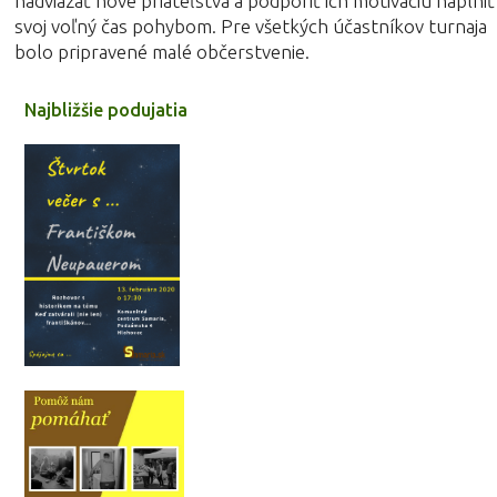
nadviazať nové priateľstvá a podporiť ich motiváciu naplniť
svoj voľný čas pohybom. Pre všetkých účastníkov turnaja
bolo pripravené malé občerstvenie.
Najbližšie podujatia